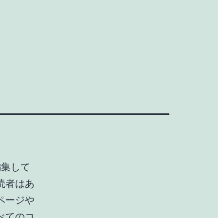
編集して
読者はあ
ページや
べてのコ