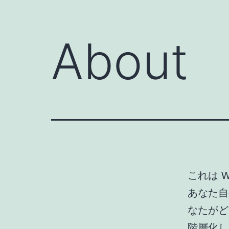
About
これは 
あなた自
なたがど
階層化し