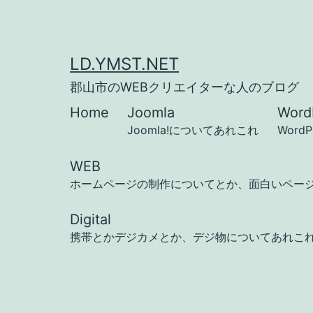
コ
ン
テ
LD.YMST.NET
ン
郡山市のWEBクリエイターな人のブログ
ツ
Home
Joomla
Word
へ
Joomla!についてあれこれ
Word
ス
WEB
キ
ホームページの制作についてとか、面白いペー
ッ
Digital
プ
携帯とかデジカメとか、デジ物についてあれこ