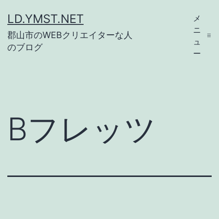
コ
LD.YMST.NET
メ
ン
ニ
郡山市のWEBクリエイターな人
テ
ュ
のブログ
ー
ン
ツ
へ
ス
Bフレッツ
キ
ッ
プ