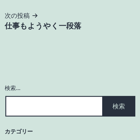
稿
ナ
次の投稿
仕事もようやく一段落
ビ
ゲ
ー
シ
ョ
検索…
ン
カテゴリー