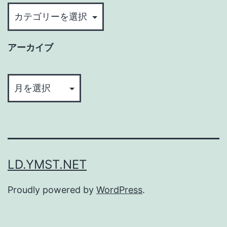
カ
テ
ゴ
アーカイブ
リ
ー
ア
ー
カ
イ
ブ
LD.YMST.NET
Proudly powered by
WordPress
.