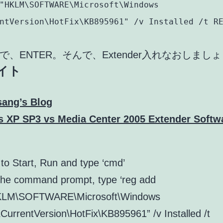
"HKLM\SOFTWARE\Microsoft\Windows
ntVersion\HotFix\KB895961" /v Installed /t R
で、ENTER。そんで、Extender入れなおしまし
イト
sang’s Blog
 XP SP3 vs Media Center 2005 Extender Softw
to Start, Run and type ‘cmd’
the command prompt, type ‘reg add
KLM\SOFTWARE\Microsoft\Windows
CurrentVersion\HotFix\KB895961” /v Installed /t