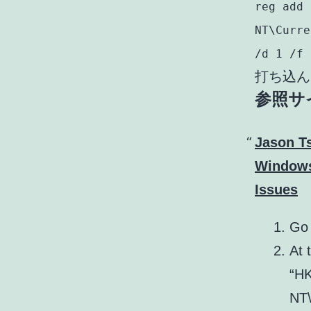
reg add 
NT\Curre
/d 1 /f
打ち込ん
参照サ
Jason T
Windows
Issues
Go 
At 
“H
NT\