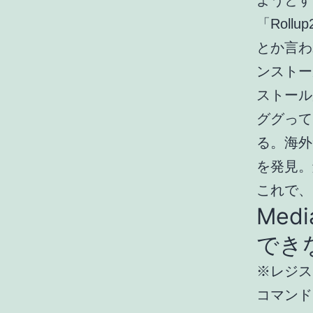
ようとす
「Rol
とか言わ
ンストー
ストール
ググって
る。海外
を発見。
これで、
Med
でき
※レジス
コマンド