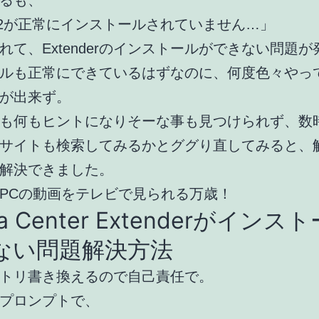
るも、
lup2が正常にインストールされていません…」
れて、Extenderのインストールができない問題
ルも正常にできているはずなのに、何度色々やっ
が出来ず。
も何もヒントになりそーな事も見つけられず、数
サイトも検索してみるかとググり直してみると、
解決できました。
PCの動画をテレビで見られる万歳！
ia Center Extenderがインス
ない問題解決方法
トリ書き換えるので自己責任で。
プロンプトで、