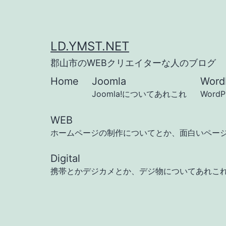
コ
ン
テ
LD.YMST.NET
ン
郡山市のWEBクリエイターな人のブログ
ツ
Home
Joomla
Word
へ
Joomla!についてあれこれ
Word
ス
WEB
キ
ホームページの制作についてとか、面白いペー
ッ
Digital
プ
携帯とかデジカメとか、デジ物についてあれこ