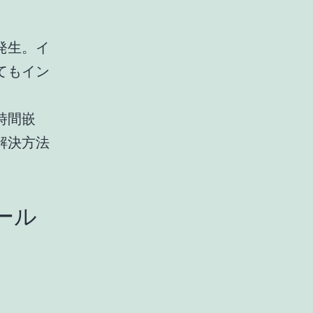
が発生。イ
てもイン
時間嵌
解決方法
トール