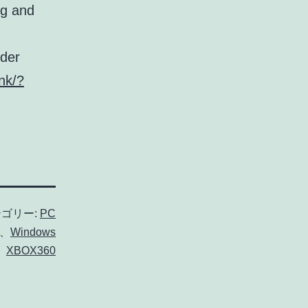
eg and
nder
ink/?
ゴリー:
PC
、
Windows
、
XBOX360