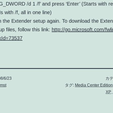
_DWORD /d 1 /f’ and press ‘Enter’ (Starts with r
s with /f, all in one line)
 the Extender setup again. To download the Exte
up files, follow this link:
http://go.microsoft.com/fwl
kId=73537
8/6/23
カテ
ymst
タグ:
Media Center Edition
XP