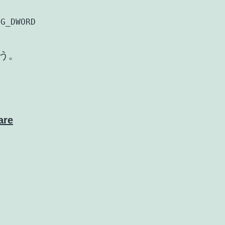
EG_DWORD
ょう。
are