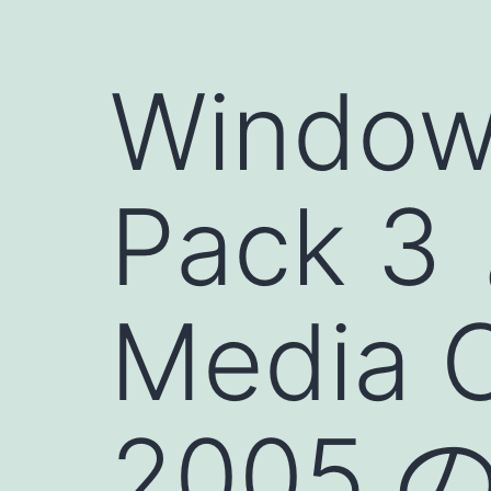
Window
Pack 3
Media C
2005 の