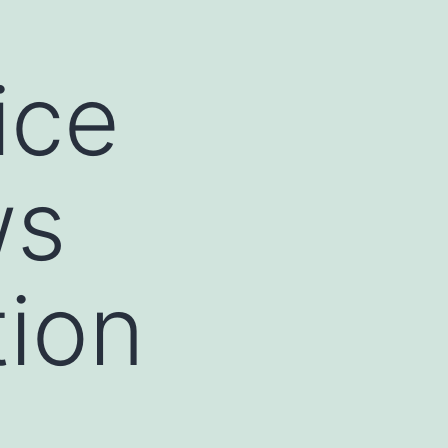
ice
ws
tion