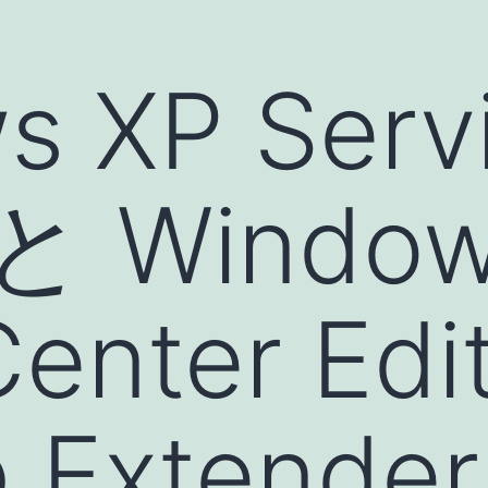
s XP Serv
 と Windo
enter Edi
 Extender