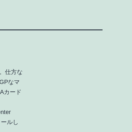
発。仕方な
GPなマ
Aカード
ter
ンストールし